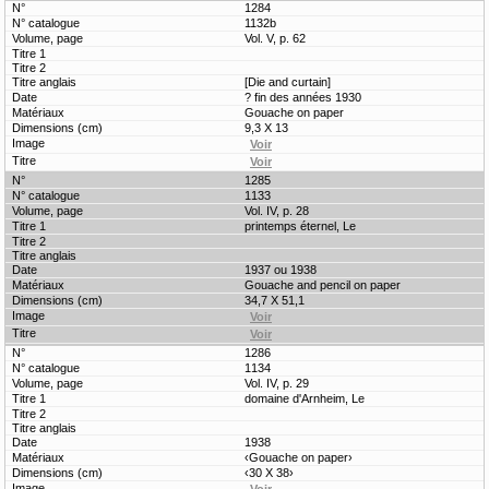
1284
1132b
Vol. V, p. 62
[Die and curtain]
? fin des années 1930
Gouache on paper
9,3 X 13
1285
1133
Vol. IV, p. 28
printemps éternel, Le
1937 ou 1938
Gouache and pencil on paper
34,7 X 51,1
1286
1134
Vol. IV, p. 29
domaine d'Arnheim, Le
1938
‹Gouache on paper›
‹30 X 38›