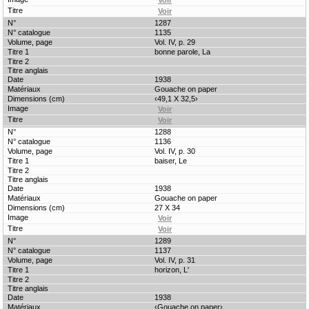
1287
1135
Vol. IV, p. 29
bonne parole, La
1938
Gouache on paper
‹49,1 X 32,5›
1288
1136
Vol. IV, p. 30
baiser, Le
1938
Gouache on paper
27 X 34
1289
1137
Vol. IV, p. 31
horizon, L'
1938
‹Gouache on paper›