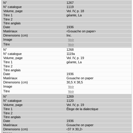
1267
1119
Vol. IV, p. 18
géante, La
1936
‹Gouache on paper›
Inc.
1268
1119a
Vol. IV, p. 19
géante, La
1936
Gouache on paper
30,5 X 38,5
1269
1120
Vol. IV, p. 19
Éloge de la dialectique
1936
Gouache on paper
‹37 X 30,2›