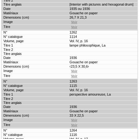
[Interior with pictures and hexagonal drum]
1935 ou 1936
Gouache on paper
26,7 X 21,3
1262
1114
Vol. IV, p. 16
lampe philosophique, La
1936
Gouache on paper
‹23,5 X 30,6›
1263
1115
Vol. IV, p. 16
perspective amoureuse, La
1936
Gouache on paper
33 X 22,5
1264
1116