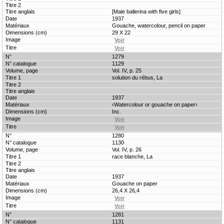
[Male ballerina with five girls]
1937
Gouache, watercolour, pencil on paper
29 X 22
1279
1129
Vol. IV, p. 25
solution du rébus, La
1937
‹Watercolour or gouache on paper›
Inc.
1280
1130
Vol. IV, p. 26
race blanche, La
1937
Gouache on paper
26,4 X 26,4
1281
1131