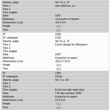
Vol. IV, p. 27
race blanche, La
1937
‹Gouache on board›
‹34 X 27›
1282
1132
Vol. IV, p. 27
Cover design for Minotaure
1937
Gouache on paper
‹30,5 X 23,5›
1283
1132a
Vol. V, p. 62
[Leaf tree with night sky]
? fin des années 1930
Gouache on paper
13 X 9,3