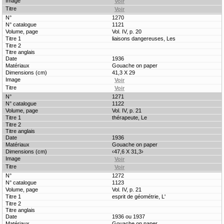
1270
1121
Vol. IV, p. 20
liaisons dangereuses, Les
1936
Gouache on paper
41,3 X 29
1271
1122
Vol. IV, p. 21
thérapeute, Le
1936
Gouache on paper
‹47,6 X 31,3›
1272
1123
Vol. IV, p. 21
esprit de géométrie, L'
1936 ou 1937
Gouache on paper