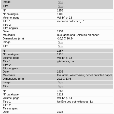
1256
1109
Vol. IV, p. 13
invention collective, L'
1934
‹Gouache and China ink on paper›
‹10,6 X 16,2›
1257
1110
Vol. IV, p. 13
gâcheuse, La
1935
Gouache, watercolour, pencil on tinted paper
20,1 X 13,6
1258
1111
Vol. IV, p. 14
lumière des coïncidences, La
1935