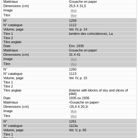
Gouache on paper
25,5 X 31,5
1259
1112
Vol. IV, p. 14
lumière des coïncidences, La
Env. 1935
Gouache on paper
31 X 41
1260
1113
Vol. IV, p. 15
[Interior with blocks of sky and slices of
pâté]
1935 ou 1936
‹Gouache on paper›
‹25,4 X 20,3›
1261
1113a
Vol. V, p. 60