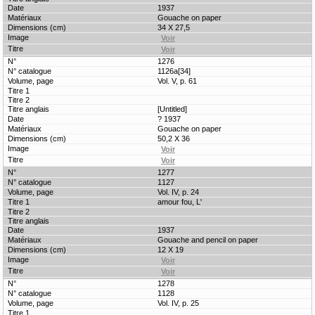
1937
Gouache on paper
34 X 27,5
1276
1126a[34]
Vol. V, p. 61
[Untitled]
? 1937
Gouache on paper
50,2 X 36
1277
1127
Vol. IV, p. 24
amour fou, L'
1937
Gouache and pencil on paper
12 X 19
1278
1128
Vol. IV, p. 25