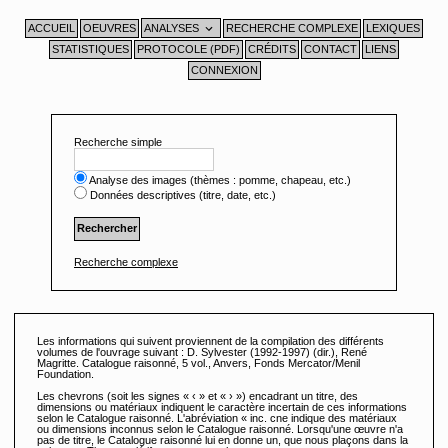
Aller
au
contenu
ACCUEIL
OEUVRES
ANALYSES
RECHERCHE COMPLEXE
LEXIQUES
STATISTIQUES
PROTOCOLE (PDF)
CRÉDITS
CONTACT
LIENS
CONNEXION
Recherche simple
Analyse des images (thèmes : pomme, chapeau, etc.)
Données descriptives (titre, date, etc.)
Recherche complexe
Les informations qui suivent proviennent de la compilation des différents
volumes de l'ouvrage suivant : D. Sylvester (1992-1997) (dir.), René
Magritte. Catalogue raisonné, 5 vol., Anvers, Fonds Mercator/Menil
Foundation.
Les chevrons (soit les signes « ‹ » et « › ») encadrant un titre, des
dimensions ou matériaux indiquent le caractère incertain de ces informations
selon le Catalogue raisonné. L'abréviation « inc. cne indique des matériaux
ou dimensions inconnus selon le Catalogue raisonné. Lorsqu'une œuvre n'a
pas de titre, le Catalogue raisonné lui en donne un, que nous plaçons dans la