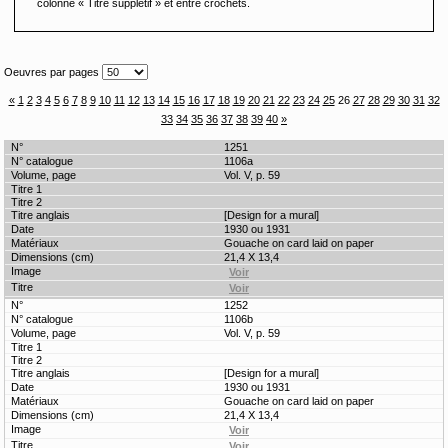
colonne « Titre supplétif » et entre crochets.
Oeuvres par pages
«
1
2
3
4
5
6
7
8
9
10
11
12
13
14
15
16
17
18
19
20
21
22
23
24
25
26
27
28
29
30
31
32
33
34
35
36
37
38
39
40
»
1251
1106a
Vol. V, p. 59
[Design for a mural]
1930 ou 1931
Gouache on card laid on paper
21,4 X 13,4
1252
1106b
Vol. V, p. 59
[Design for a mural]
1930 ou 1931
Gouache on card laid on paper
21,4 X 13,4