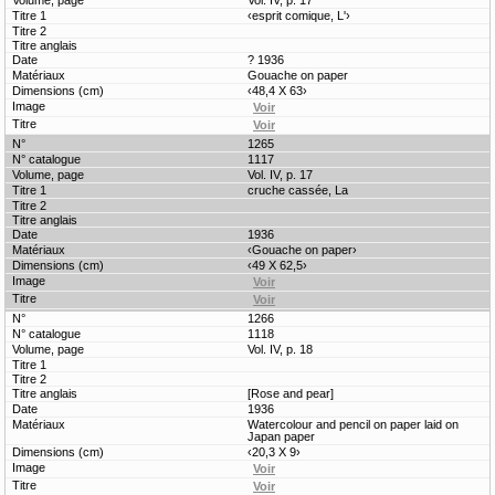
Vol. IV, p. 17
‹esprit comique, L'›
? 1936
Gouache on paper
‹48,4 X 63›
1265
1117
Vol. IV, p. 17
cruche cassée, La
1936
‹Gouache on paper›
‹49 X 62,5›
1266
1118
Vol. IV, p. 18
[Rose and pear]
1936
Watercolour and pencil on paper laid on
Japan paper
‹20,3 X 9›