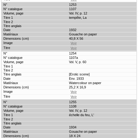
1253
1107
Vol. IV, p. 12
tempête, La
1932
Gouache on paper
40,8 X 56
1254
1107a
Vol. V, p. 60
[Erotic scene]
Env. 1933
Watercolour on paper
25,2 X 16,9
1255
1108
Vol. IV, p. 12
échelle du feu, L'
1934
Gouache on paper
18 X 24