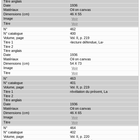
1936
Oil on canvas
46 X 55
462
400
Vol. II, p. 219
‹lecture défendue, La›
1936
Oil on canvas
54 X 73
463
401
Vol. II, p. 219
révélation du présent, La
1936
Oil on canvas
46 X 65
464
402
Vol. II, p. 220