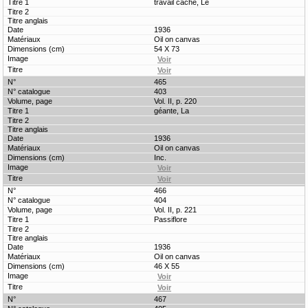
travail caché, Le
1936
Oil on canvas
54 X 73
465
403
Vol. II, p. 220
géante, La
1936
Oil on canvas
Inc.
466
404
Vol. II, p. 221
Passiflore
1936
Oil on canvas
46 X 55
467