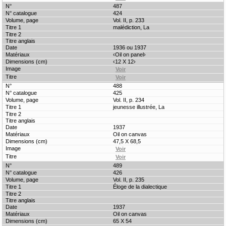
487
424
Vol. II, p. 233
malédiction, La
1936 ou 1937
‹Oil on panel›
‹12 X 12›
488
425
Vol. II, p. 234
jeunesse illustrée, La
1937
Oil on canvas
47,5 X 68,5
489
426
Vol. II, p. 235
Éloge de la dialectique
1937
Oil on canvas
65 X 54