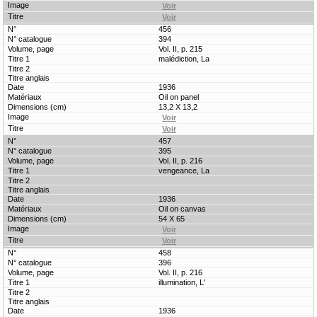
456
394
Vol. II, p. 215
malédiction, La
1936
Oil on panel
13,2 X 13,2
457
395
Vol. II, p. 216
vengeance, La
1936
Oil on canvas
54 X 65
458
396
Vol. II, p. 216
illumination, L'
1936