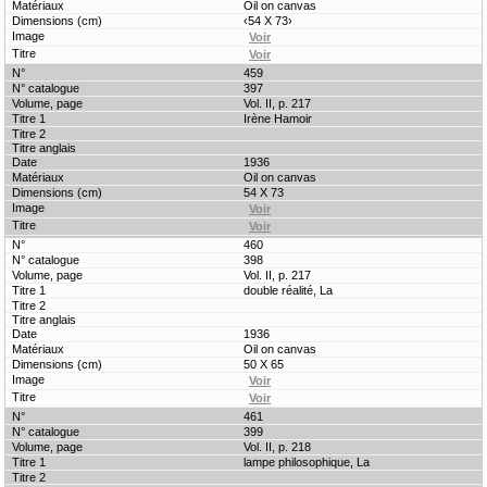
Oil on canvas
‹54 X 73›
459
397
Vol. II, p. 217
Irène Hamoir
1936
Oil on canvas
54 X 73
460
398
Vol. II, p. 217
double réalité, La
1936
Oil on canvas
50 X 65
461
399
Vol. II, p. 218
lampe philosophique, La