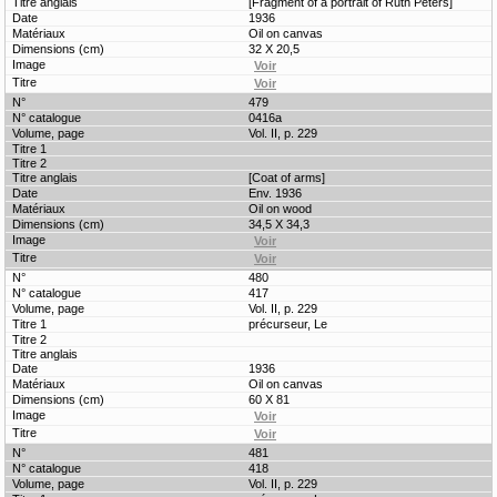
[Fragment of a portrait of Ruth Peters]
1936
Oil on canvas
32 X 20,5
479
0416a
Vol. II, p. 229
[Coat of arms]
Env. 1936
Oil on wood
34,5 X 34,3
480
417
Vol. II, p. 229
précurseur, Le
1936
Oil on canvas
60 X 81
481
418
Vol. II, p. 229