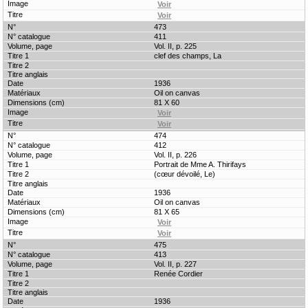
473
411
Vol. II, p. 225
clef des champs, La
1936
Oil on canvas
81 X 60
474
412
Vol. II, p. 226
Portrait de Mme A. Thirifays
(cœur dévoilé, Le)
1936
Oil on canvas
81 X 65
475
413
Vol. II, p. 227
Renée Cordier
1936