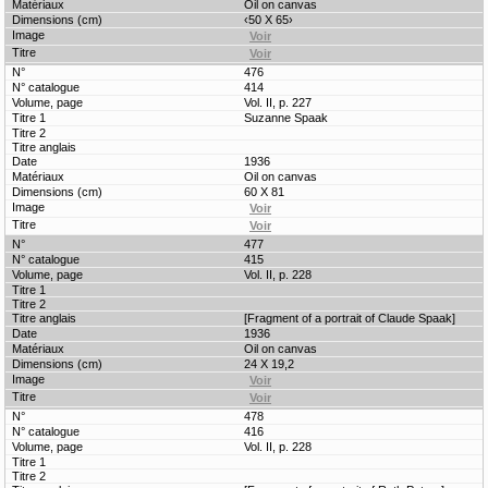
Oil on canvas
‹50 X 65›
476
414
Vol. II, p. 227
Suzanne Spaak
1936
Oil on canvas
60 X 81
477
415
Vol. II, p. 228
[Fragment of a portrait of Claude Spaak]
1936
Oil on canvas
24 X 19,2
478
416
Vol. II, p. 228