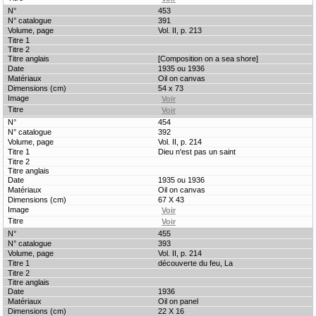
453
391
Vol. II, p. 213
[Composition on a sea shore]
1935 ou 1936
Oil on canvas
54 x 73
454
392
Vol. II, p. 214
Dieu n'est pas un saint
1935 ou 1936
Oil on canvas
67 X 43
455
393
Vol. II, p. 214
découverte du feu, La
1936
Oil on panel
22 X 16