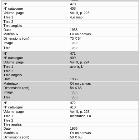
470
408
Vol. II, p. 223
‹Le mat›
1936
Oil on canvas
73 X 54
471
409
Vol. II, p. 224
avenir, L'
1936
Oil on canvas
54 X 65
472
410
Vol. II, p. 225
méditation, La
1936
Oil on canvas
50 X 65