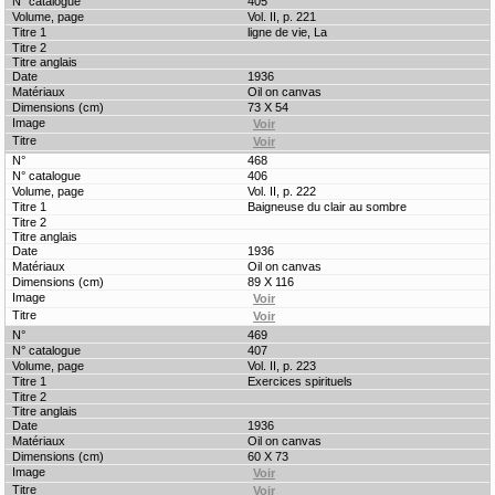
405
Vol. II, p. 221
ligne de vie, La
1936
Oil on canvas
73 X 54
468
406
Vol. II, p. 222
Baigneuse du clair au sombre
1936
Oil on canvas
89 X 116
469
407
Vol. II, p. 223
Exercices spirituels
1936
Oil on canvas
60 X 73