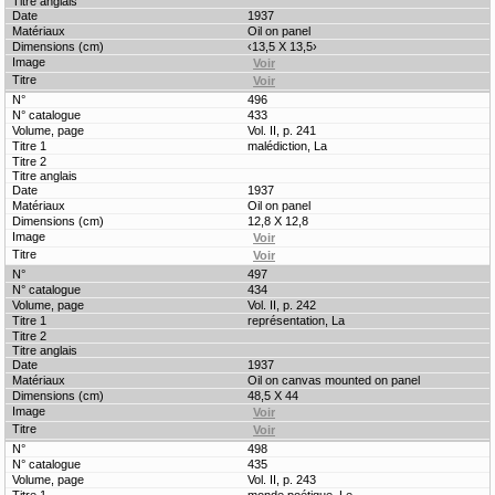
1937
Oil on panel
‹13,5 X 13,5›
496
433
Vol. II, p. 241
malédiction, La
1937
Oil on panel
12,8 X 12,8
497
434
Vol. II, p. 242
représentation, La
1937
Oil on canvas mounted on panel
48,5 X 44
498
435
Vol. II, p. 243