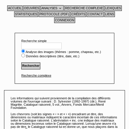
Aller
au
contenu
ACCUEIL
OEUVRES
ANALYSES
RECHERCHE COMPLEXE
LEXIQUES
STATISTIQUES
PROTOCOLE (PDF)
CRÉDITS
CONTACT
LIENS
CONNEXION
Recherche simple
Analyse des images (thèmes : pomme, chapeau, etc.)
Données descriptives (titre, date, etc.)
Recherche complexe
Les informations qui suivent proviennent de la compilation des différents
volumes de l'ouvrage suivant : D. Sylvester (1992-1997) (dir.), René
Magritte. Catalogue raisonné, 5 vol., Anvers, Fonds Mercator/Menil
Foundation.
Les chevrons (soit les signes « ‹ » et « › ») encadrant un titre, des
dimensions ou matériaux indiquent le caractère incertain de ces informations
selon le Catalogue raisonné. L'abréviation « inc. cne indique des matériaux
ou dimensions inconnus selon le Catalogue raisonné. Lorsqu'une œuvre n'a
pas de titre, le Catalogue raisonné lui en donne un, que nous plaçons dans la