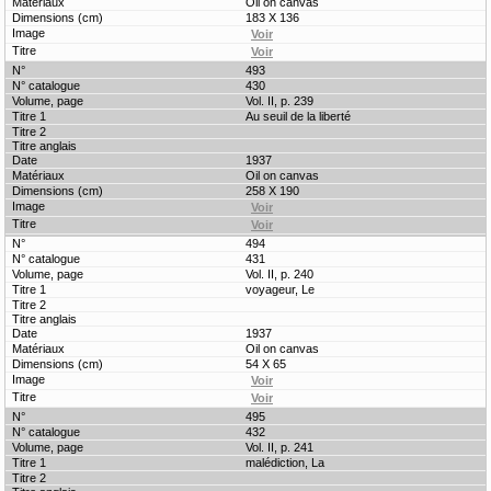
Oil on canvas
183 X 136
493
430
Vol. II, p. 239
Au seuil de la liberté
1937
Oil on canvas
258 X 190
494
431
Vol. II, p. 240
voyageur, Le
1937
Oil on canvas
54 X 65
495
432
Vol. II, p. 241
malédiction, La