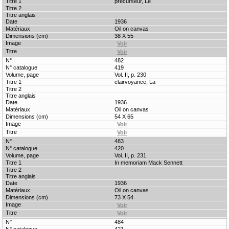
précurseur, Le
1936
Oil on canvas
38 X 55
482
419
Vol. II, p. 230
clairvoyance, La
1936
Oil on canvas
54 X 65
483
420
Vol. II, p. 231
In memoriam Mack Sennett
1936
Oil on canvas
73 X 54
484