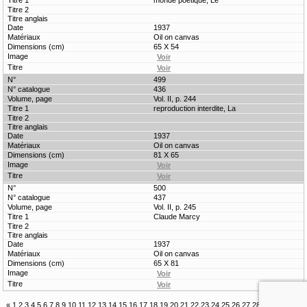
monde poétique, Le
1937
Oil on canvas
65 X 54
499
436
Vol. II, p. 244
reproduction interdite, La
1937
Oil on canvas
81 X 65
500
437
Vol. II, p. 245
Claude Marcy
1937
Oil on canvas
65 X 81
«
1
2
3
4
5
6
7
8
9
10
11
12
13
14
15
16
17
18
19
20
21
22
23
24
25
26
27
28
29
30
31
32