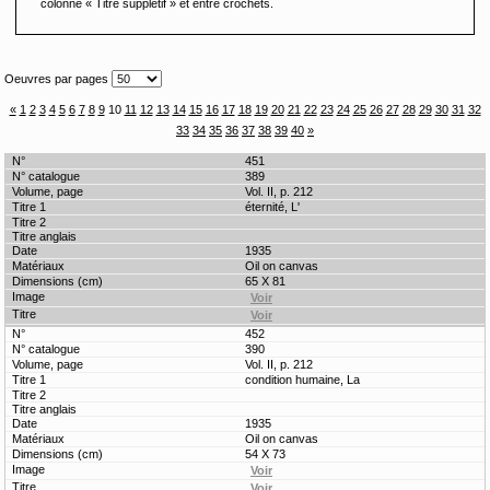
colonne « Titre supplétif » et entre crochets.
Oeuvres par pages
«
1
2
3
4
5
6
7
8
9
10
11
12
13
14
15
16
17
18
19
20
21
22
23
24
25
26
27
28
29
30
31
32
33
34
35
36
37
38
39
40
»
451
389
Vol. II, p. 212
éternité, L'
1935
Oil on canvas
65 X 81
452
390
Vol. II, p. 212
condition humaine, La
1935
Oil on canvas
54 X 73