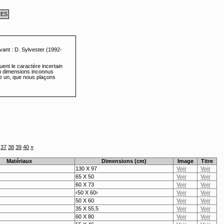
UES
vant : D. Sylvester (1992-
.
uent le caractère incertain
ou dimensions inconnus
ne un, que nous plaçons
37
38
39
40
»
Matériaux
Dimensions (cm)
Image
Titre
130 X 97
65 X 50
60 X 73
‹50 X 60›
50 X 60
35 X 55,5
60 X 80