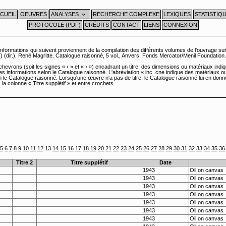
CUEIL
OEUVRES
ANALYSES
RECHERCHE COMPLEXE
LEXIQUES
STATISTIQ
PROTOCOLE (PDF)
CRÉDITS
CONTACT
LIENS
CONNEXION
informations qui suivent proviennent de la compilation des différents volumes de l'ouvrage sui
) (dir.), René Magritte. Catalogue raisonné, 5 vol., Anvers, Fonds Mercator/Menil Foundation
chevrons (soit les signes « ‹ » et « › ») encadrant un titre, des dimensions ou matériaux indiq
es informations selon le Catalogue raisonné. L'abréviation « inc. cne indique des matériaux 
n le Catalogue raisonné. Lorsqu'une œuvre n'a pas de titre, le Catalogue raisonné lui en don
 la colonne « Titre supplétif » et entre crochets.
5
6
7
8
9
10
11
12
13
14
15
16
17
18
19
20
21
22
23
24
25
26
27
28
29
30
31
32
33
34
35
36
Titre 2
Titre supplétif
Date
1943
Oil on canvas
1943
Oil on canvas
1943
Oil on canvas
1943
Oil on canvas
1943
Oil on canvas
1943
Oil on canvas
1943
Oil on canvas