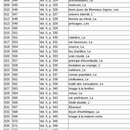
608
544
Vol. II, p. 324
préméditation, La
609
545
Vol. II, p. 325
moisson, La
610
546
Vol. II, p. 326
bons jours de Monsieur Ingres, Les
611
547
Vol. II, p. 327
univers interdit, L'
612
548
Vol. II, p. 328
femme au miroir, La
613
549
Vol. II, p. 329
présages, Les
614
550
Vol. II, p. 329
615
551
Vol. II, p. 330
616
552
Vol. II, p. 330
clairière, La
617
553
Vol. II, p. 331
vie heureuse, La
618
554
Vol. II, p. 332
source, La
619
555
Vol. II, p. 332
feu d'artifice, Le
620
556
Vol. II, p. 333
voie royale, La
621
557
Vol. II, p. 334
principe d'incertitude, Le
622
558
Vol. II, p. 335
invitation au voyage, L'
623
559
Vol. II, p. 336
météore, Le
624
560
Vol. II, p. 337
roman populaire, Le
625
561
Vol. II, p. 338
civilisateur, Le
626
562
Vol. II, p. 339
traité des sensations, Le
627
563
Vol. II, p. 340
Image à la fenêtre
628
564
Vol. II, p. 341
retour, Le
629
565
Vol. II, p. 342
vie antérieure, La
630
566
Vol. II, p. 343
étoile double, L'
631
567
Vol. II, p. 343
Elseneur
632
568
Vol. II, p. 344
leçon d'esthétique, La
633
569
Vol. II, p. 345
Image à la maison verte
634
570
Vol. II, p. 346
635
571
Vol. II, p. 346