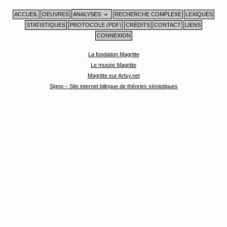
Aller
au
contenu
ACCUEIL
OEUVRES
ANALYSES
RECHERCHE COMPLEXE
LEXIQUES
STATISTIQUES
PROTOCOLE (PDF)
CRÉDITS
CONTACT
LIENS
CONNEXION
La fondation Magritte
Le musée Magritte
Magritte sur Artsy.net
Signo – Site internet bilingue de théories sémiotiques