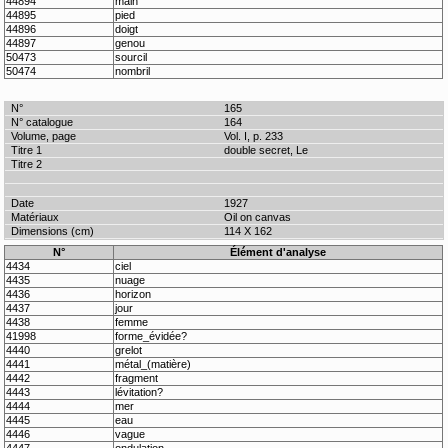
44894
main
44895
pied
44896
doigt
44897
genou
50473
sourcil
50474
nombril
165
164
Vol. I, p. 233
double secret, Le
1927
Oil on canvas
114 X 162
N°
Élément d'analyse
4434
ciel
4435
nuage
4436
horizon
4437
jour
4438
femme
41998
forme_évidée?
4440
grelot
4441
métal_(matière)
4442
fragment
4443
lévitation?
4444
mer
4445
eau
4446
vague