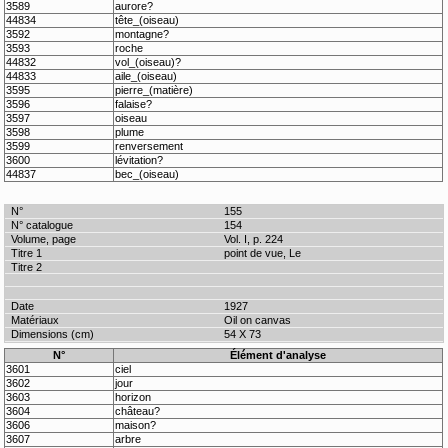
3589
aurore?
44834
tête_(oiseau)
3592
montagne?
3593
roche
44832
vol_(oiseau)?
44833
aile_(oiseau)
3595
pierre_(matière)
3596
falaise?
3597
oiseau
3598
plume
3599
renversement
3600
lévitation?
44837
bec_(oiseau)
155
154
Vol. I, p. 224
point de vue, Le
1927
Oil on canvas
54 X 73
N°
Élément d'analyse
3601
ciel
3602
jour
3603
horizon
3604
château?
3606
maison?
3607
arbre