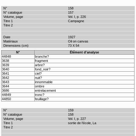
158
157
Vol. I, p. 226
Campagne
1927
Oil on canvas
73 X 54
N°
Élément d'analyse
44848
branche?
3638
fragment
3639
arbre?
3640
fond_noir?
3641
ciel?
3642
nuit?
3643
innommable
3644
ombre
3686
entrelacement
44849
tronc?
44850
feuillage?
159
158
Vol. I, p. 227
sortie de l'école, La