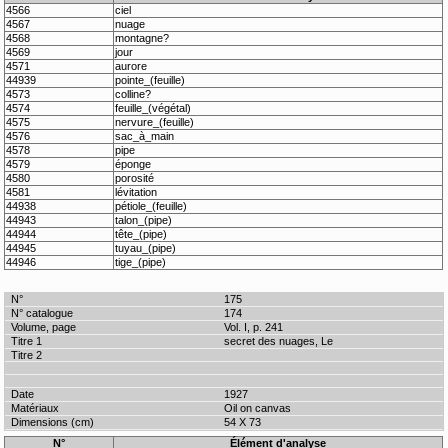
4566
ciel
4567
nuage
4568
montagne?
4569
jour
4571
aurore
44939
pointe_(feuille)
4573
colline?
4574
feuille_(végétal)
4575
nervure_(feuille)
4576
sac_à_main
4578
pipe
4579
éponge
4580
porosité
4581
lévitation
44938
pétiole_(feuille)
44943
talon_(pipe)
44944
tête_(pipe)
44945
tuyau_(pipe)
44946
tige_(pipe)
175
174
Vol. I, p. 241
secret des nuages, Le
1927
Oil on canvas
54 X 73
N°
Élément d'analyse