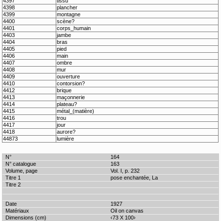
4397
tissu
4398
plancher
4399
montagne
4400
scène?
4401
corps_humain
4403
jambe
4404
bras
4405
pied
4406
main
4407
ombre
4408
mur
4409
ouverture
4410
contorsion?
4412
brique
4413
maçonnerie
4414
plateau?
4415
métal_(matière)
4416
trou
4417
jour
4418
aurore?
44873
lumière
164
163
Vol. I, p. 232
pose enchantée, La
1927
Oil on canvas
‹73 X 100›