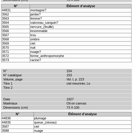
N°
Élément d'analyse
44831
montagne?
3562
jambe?
3563
femme?
3564
vaisseau_sanguin?
3565
nervure_(feuille)
3566
innommable
3567
trou
3568
ombre
3569
ciel
3570
nuit
3571
nuage?
3572
forme_anthropomorphe
3573
racine?
154
153
Vol. I, p. 223
ciel meurtrier, Le
1927
Oil on canvas
73 X 100
N°
Élément d'analyse
44836
plumage
44835
queue_(oiseau)
3587
ciel
3588
nuage