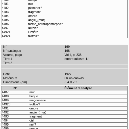
4481
nuit
4482
plancher?
4483
fragment
4484
ombre
4485
angle_(mur)
4486
forme_anthropomorphe?
4497
miroir?
44921
lumière
44924
trottoir?
169
168
Vol. I, p. 236
ombre céleste, L'
1927
Oil on canvas
‹54 X 73›
N°
Élément d'analyse
4487
mur
4488
brique
4489
maçonnerie
44923
trottoir?
4491
ombre
4492
angle_(mur)
4493
fragment
4494
ciel
4495
nuit?
4496
nuage