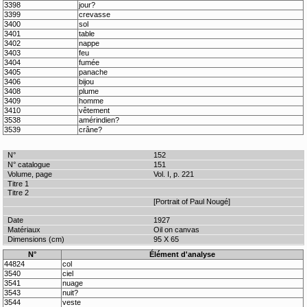
3398
jour?
3399
crevasse
3400
sol
3401
table
3402
nappe
3403
feu
3404
fumée
3405
panache
3406
bijou
3408
plume
3409
homme
3410
vêtement
3538
amérindien?
3539
crâne?
152
151
Vol. I, p. 221
[Portrait of Paul Nougé]
1927
Oil on canvas
95 X 65
N°
Élément d'analyse
44824
col
3540
ciel
3541
nuage
3543
nuit?
3544
veste