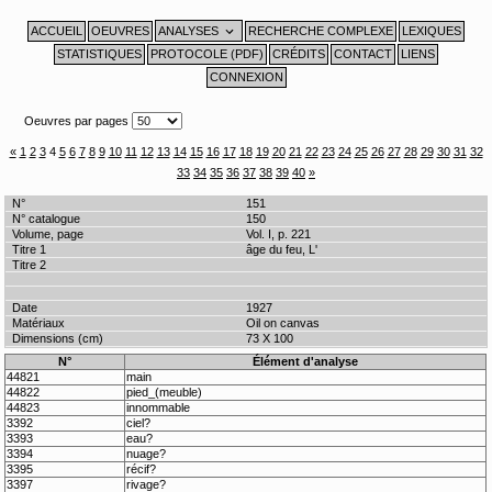
Aller
au
contenu
ACCUEIL
OEUVRES
ANALYSES
RECHERCHE COMPLEXE
LEXIQUES
STATISTIQUES
PROTOCOLE (PDF)
CRÉDITS
CONTACT
LIENS
CONNEXION
Oeuvres par pages
«
1
2
3
4
5
6
7
8
9
10
11
12
13
14
15
16
17
18
19
20
21
22
23
24
25
26
27
28
29
30
31
32
33
34
35
36
37
38
39
40
»
151
150
Vol. I, p. 221
âge du feu, L'
1927
Oil on canvas
73 X 100
N°
Élément d'analyse
44821
main
44822
pied_(meuble)
44823
innommable
3392
ciel?
3393
eau?
3394
nuage?
3395
récif?
3397
rivage?