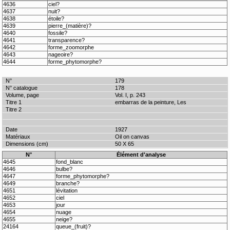
4636
ciel?
4637
nuit?
4638
étoile?
4639
pierre_(matière)?
4640
fossile?
4641
transparence?
4642
forme_zoomorphe
4643
nageoire?
4644
forme_phytomorphe?
179
178
Vol. I, p. 243
embarras de la peinture, Les
1927
Oil on canvas
50 X 65
N°
Élément d'analyse
4645
fond_blanc
4646
bulbe?
4647
forme_phytomorphe?
4649
branche?
4651
lévitation
4652
ciel
4653
jour
4654
nuage
4655
neige?
24164
queue_(fruit)?