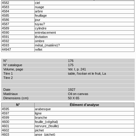
4582
ciel
4583
nuage
4584
arbre
4585
feuillage
4586
jour
4587
tuyau?
4589
cylindre
4590
entrelacement
4591
lévitation
4592
ombre
4593
métal_(matière)?
44947
reflet
176
175
Vol. I, p. 241
table, l'océan et le fruit, La
1927
Oil on canvas
50 X 65
N°
Élément d'analyse
4595
arabesque
4597
ligne
4599
branche
4600
feuille_(végétal)
4601
nervure_(feuille)
4602
pichet
4603
anse_(pichet)