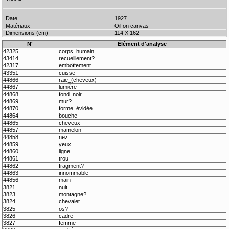
1927
Oil on canvas
114 X 162
N°
Élément d'analyse
42325
corps_humain
43414
recueillement?
42317
emboîtement
43351
cuisse
44866
raie_(cheveux)
44867
lumière
44868
fond_noir
44869
mur?
44870
forme_évidée
44864
bouche
44865
cheveux
44857
mamelon
44858
nez
44859
yeux
44860
ligne
44861
trou
44862
fragment?
44863
innommable
44856
main
3821
nuit
3823
montagne?
3824
chevalet
3825
os?
3826
cadre
3827
femme