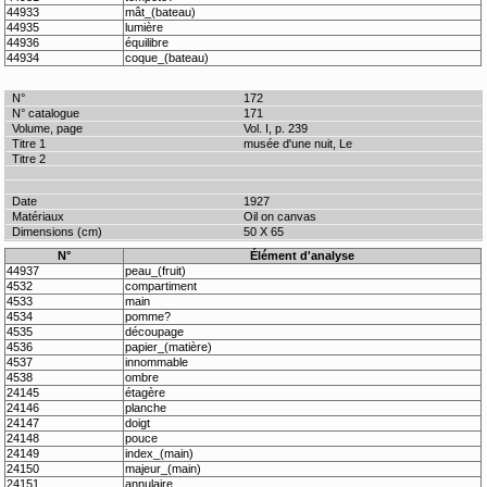
44933
mât_(bateau)
44935
lumière
44936
équilibre
44934
coque_(bateau)
172
171
Vol. I, p. 239
musée d'une nuit, Le
1927
Oil on canvas
50 X 65
N°
Élément d'analyse
44937
peau_(fruit)
4532
compartiment
4533
main
4534
pomme?
4535
découpage
4536
papier_(matière)
4537
innommable
4538
ombre
24145
étagère
24146
planche
24147
doigt
24148
pouce
24149
index_(main)
24150
majeur_(main)
24151
annulaire