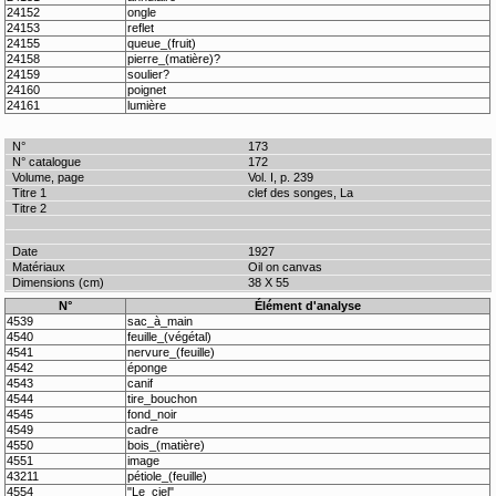
24152
ongle
24153
reflet
24155
queue_(fruit)
24158
pierre_(matière)?
24159
soulier?
24160
poignet
24161
lumière
173
172
Vol. I, p. 239
clef des songes, La
1927
Oil on canvas
38 X 55
N°
Élément d'analyse
4539
sac_à_main
4540
feuille_(végétal)
4541
nervure_(feuille)
4542
éponge
4543
canif
4544
tire_bouchon
4545
fond_noir
4549
cadre
4550
bois_(matière)
4551
image
43211
pétiole_(feuille)
4554
"Le_ciel"