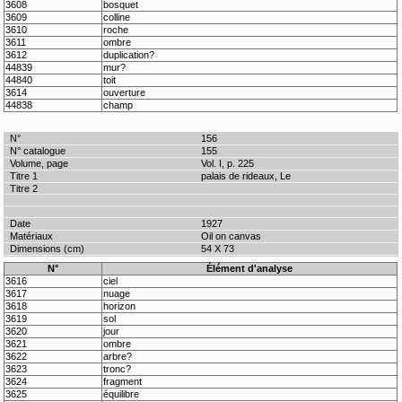
3608
bosquet
3609
colline
3610
roche
3611
ombre
3612
duplication?
44839
mur?
44840
toit
3614
ouverture
44838
champ
156
155
Vol. I, p. 225
palais de rideaux, Le
1927
Oil on canvas
54 X 73
N°
Élément d'analyse
3616
ciel
3617
nuage
3618
horizon
3619
sol
3620
jour
3621
ombre
3622
arbre?
3623
tronc?
3624
fragment
3625
équilibre