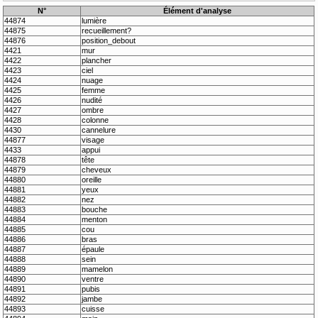
N°
Élément d'analyse
44874
lumière
44875
recueillement?
44876
position_debout
4421
mur
4422
plancher
4423
ciel
4424
nuage
4425
femme
4426
nudité
4427
ombre
4428
colonne
4430
cannelure
44877
visage
4433
appui
44878
tête
44879
cheveux
44880
oreille
44881
yeux
44882
nez
44883
bouche
44884
menton
44885
cou
44886
bras
44887
épaule
44888
sein
44889
mamelon
44890
ventre
44891
pubis
44892
jambe
44893
cuisse