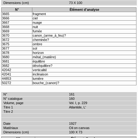
73 X 100
N°
Élément d'analyse
3665
fragment
3666
ciel
3667
nuage
3668
nuit
3669
fumée
3670
canon_(arme_à_feu)?
3672
cheminée?
3675
ombre
3677
sol
3678
horizon
3680
métal_(matière)
3681
équilibre
3682
déséquilibre?
42042
verticalité
42041
inclinaison
44853
lumière
50272
bouche_(canon)?
161
160
Vol. I, p. 229
Atlantide, L'
1927
Oil on canvas
100 X 73