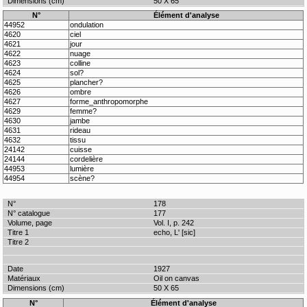
50 X 65
N°
Élément d'analyse
44952
ondulation
4620
ciel
4621
jour
4622
nuage
4623
colline
4624
sol?
4625
plancher?
4626
ombre
4627
forme_anthropomorphe
4629
femme?
4630
jambe
4631
rideau
4632
tissu
24142
cuisse
24144
cordelière
44953
lumière
44954
scène?
178
177
Vol. I, p. 242
echo, L' [sic]
1927
Oil on canvas
50 X 65
N°
Élément d'analyse