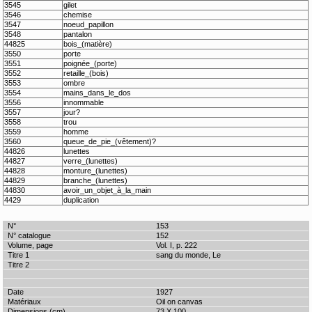
3545
gilet
3546
chemise
3547
noeud_papillon
3548
pantalon
44825
bois_(matière)
3550
porte
3551
poignée_(porte)
3552
retaille_(bois)
3553
ombre
3554
mains_dans_le_dos
3556
innommable
3557
jour?
3558
trou
3559
homme
3560
queue_de_pie_(vêtement)?
44826
lunettes
44827
verre_(lunettes)
44828
monture_(lunettes)
44829
branche_(lunettes)
44830
avoir_un_objet_à_la_main
4429
duplication
153
152
Vol. I, p. 222
sang du monde, Le
1927
Oil on canvas
73 X 100