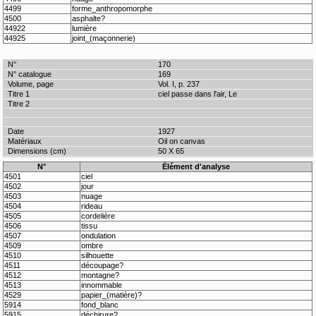
4499
forme_anthropomorphe
4500
asphalte?
44922
lumière
44925
joint_(maçonnerie)
170
169
Vol. I, p. 237
ciel passe dans l'air, Le
1927
Oil on canvas
50 X 65
N°
Élément d'analyse
4501
ciel
4502
jour
4503
nuage
4504
rideau
4505
cordelière
4506
tissu
4507
ondulation
4509
ombre
4510
silhouette
4511
découpage?
4512
montagne?
4513
innommable
4529
papier_(matière)?
5914
fond_blanc
5915
déchirure?