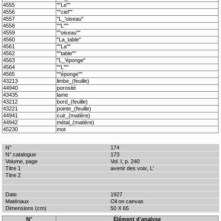
4555
""Le""
4556
""ciel""
4557
"L_'oiseau"
4558
""L'""
4559
""oiseau""
4560
"La_table"
4561
""La""
4562
""table""
4563
"L_'éponge"
4564
""L'""
4565
""éponge""
43213
limbe_(feuille)
44940
porosité
43435
lame
43212
bord_(feuille)
43221
pointe_(feuille)
44941
cuir_(matière)
44942
métal_(matière)
45230
mot
174
173
Vol. I, p. 240
avenir des voix, L'
1927
Oil on canvas
50 X 65
N°
Élément d'analyse