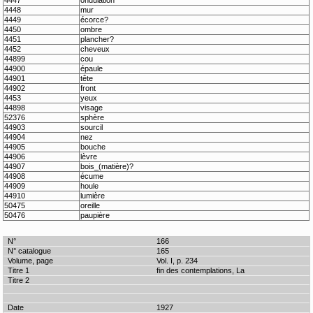
4447
ondulation
4448
mur
4449
écorce?
4450
ombre
4451
plancher?
4452
cheveux
44899
cou
44900
épaule
44901
tête
44902
front
4453
yeux
44898
visage
52376
sphère
44903
sourcil
44904
nez
44905
bouche
44906
lèvre
44907
bois_(matière)?
44908
écume
44909
houle
44910
lumière
50475
oreille
50476
paupière
166
165
Vol. I, p. 234
fin des contemplations, La
1927