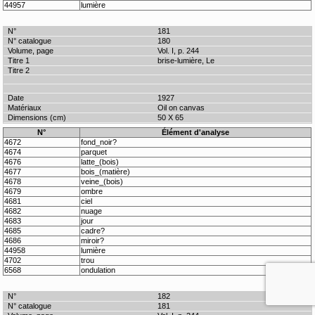
44957
lumière
181
180
Vol. I, p. 244
brise-lumière, Le
1927
Oil on canvas
50 X 65
N°
Élément d'analyse
4672
fond_noir?
4674
parquet
4676
latte_(bois)
4677
bois_(matière)
4678
veine_(bois)
4679
ombre
4681
ciel
4682
nuage
4683
jour
4685
cadre?
4686
miroir?
44958
lumière
4702
trou
6568
ondulation
182
181