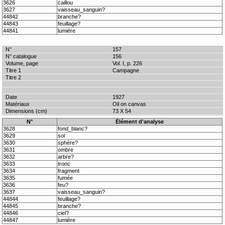
3626
caillou
3627
vaisseau_sanguin?
44842
branche?
44843
feuillage?
44841
lumière
157
156
Vol. I, p. 226
Campagne
1927
Oil on canvas
73 X 54
N°
Élément d'analyse
3628
fond_blanc?
3629
sol
3630
sphère?
3631
ombre
3632
arbre?
3633
tronc
3634
fragment
3635
fumée
3636
feu?
3637
vaisseau_sanguin?
44844
feuillage?
44845
branche?
44846
ciel?
44847
lumière