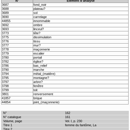
N°
Élément d'analyse
3687
fond_noir
3688
plateau?
3689
sol
3690
carrelage
44855
innommable
3692
ombre
3693
linceul?
3773
tête?
3775
dissimulation
3776
tissu
3777
mur?
3778
maçonnerie
3779
escalier
3780
portail
3782
église?
3786
bas_relief
3790
marche
3794
métal_(matière)
3795
montagne?
3797
arbre?
3798
fenêtre
3799
toit
3801
renversement
41857
brique
44854
joint_(maçonnerie)
162
161
Vol. I, p. 230
femme du fantôme, La