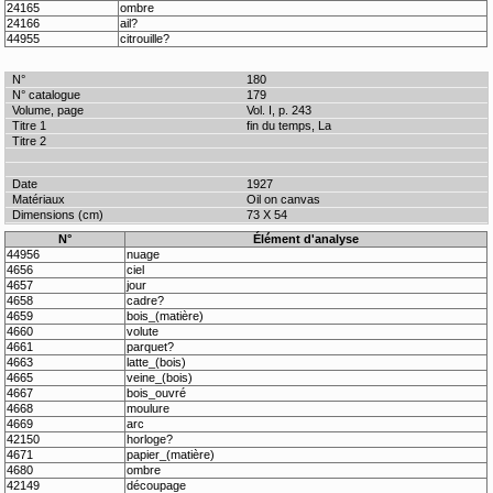
24165
ombre
24166
ail?
44955
citrouille?
180
179
Vol. I, p. 243
fin du temps, La
1927
Oil on canvas
73 X 54
N°
Élément d'analyse
44956
nuage
4656
ciel
4657
jour
4658
cadre?
4659
bois_(matière)
4660
volute
4661
parquet?
4663
latte_(bois)
4665
veine_(bois)
4667
bois_ouvré
4668
moulure
4669
arc
42150
horloge?
4671
papier_(matière)
4680
ombre
42149
découpage