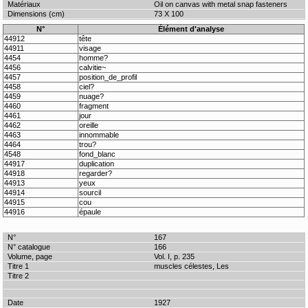
Oil on canvas with metal snap fasteners
73 X 100
N°
Élément d'analyse
44912
tête
44911
visage
4454
homme?
4456
calvitie~
4457
position_de_profil
4458
ciel?
4459
nuage?
4460
fragment
4461
jour
4462
oreille
4463
innommable
4464
trou?
4548
fond_blanc
44917
duplication
44918
regarder?
44913
yeux
44914
sourcil
44915
cou
44916
épaule
167
166
Vol. I, p. 235
muscles célestes, Les
1927