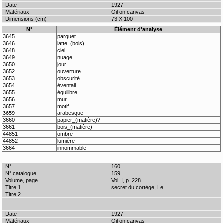
1927
Oil on canvas
73 X 100
N°
Élément d'analyse
3645
parquet
3646
latte_(bois)
3648
ciel
3649
nuage
3650
jour
3652
ouverture
3653
obscurité
3654
éventail
3655
équilibre
3656
mur
3657
motif
3659
arabesque
3660
papier_(matière)?
3661
bois_(matière)
44851
ombre
44852
lumière
3664
innommable
160
159
Vol. I, p. 228
secret du cortège, Le
1927
Oil on canvas