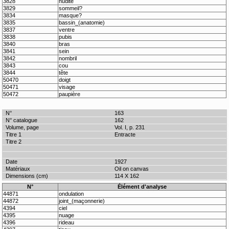
3828
nudité
3829
sommeil?
3834
masque?
3835
bassin_(anatomie)
3837
ventre
3838
pubis
3840
bras
3841
sein
3842
nombril
3843
cou
3844
tête
50470
doigt
50471
visage
50472
paupière
163
162
Vol. I, p. 231
Entracte
1927
Oil on canvas
114 X 162
N°
Élément d'analyse
44871
ondulation
44872
joint_(maçonnerie)
4394
ciel
4395
nuage
4396
rideau