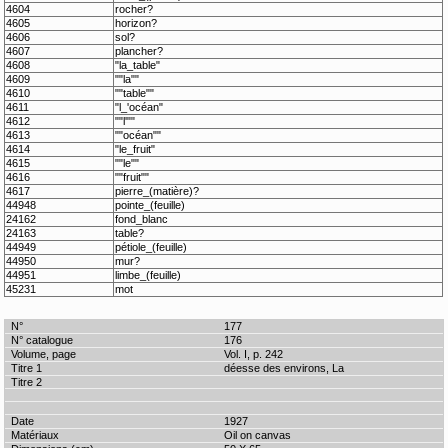
4604
rocher?
4605
horizon?
4606
sol?
4607
plancher?
4608
"la_table"
4609
""la""
4610
""table""
4611
"l_'océan"
4612
""l'""
4613
""océan""
4614
"le_fruit"
4615
""le""
4616
""fruit""
4617
pierre_(matière)?
44948
pointe_(feuille)
24162
fond_blanc
24163
table?
44949
pétiole_(feuille)
44950
mur?
44951
limbe_(feuille)
45231
mot
177
176
Vol. I, p. 242
déesse des environs, La
1927
Oil on canvas