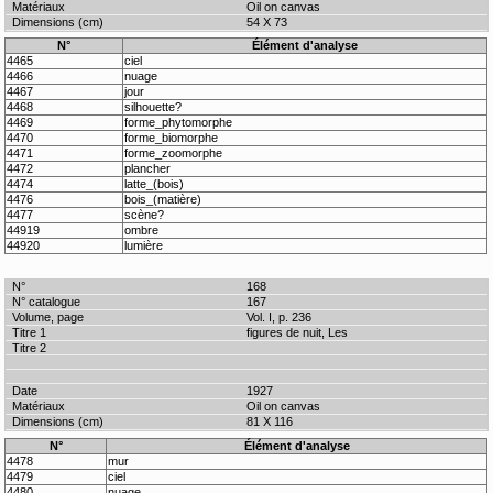
Oil on canvas
54 X 73
N°
Élément d'analyse
4465
ciel
4466
nuage
4467
jour
4468
silhouette?
4469
forme_phytomorphe
4470
forme_biomorphe
4471
forme_zoomorphe
4472
plancher
4474
latte_(bois)
4476
bois_(matière)
4477
scène?
44919
ombre
44920
lumière
168
167
Vol. I, p. 236
figures de nuit, Les
1927
Oil on canvas
81 X 116
N°
Élément d'analyse
4478
mur
4479
ciel
4480
nuage