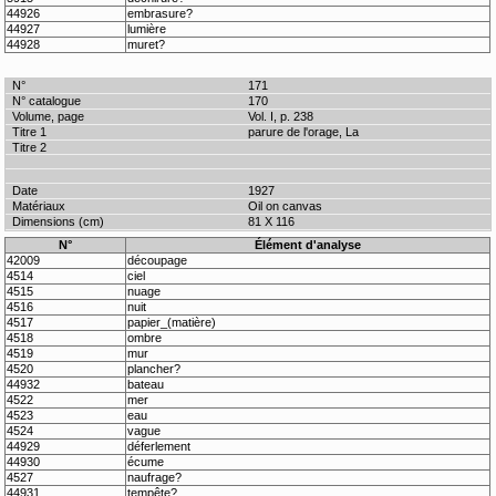
44926
embrasure?
44927
lumière
44928
muret?
171
170
Vol. I, p. 238
parure de l'orage, La
1927
Oil on canvas
81 X 116
N°
Élément d'analyse
42009
découpage
4514
ciel
4515
nuage
4516
nuit
4517
papier_(matière)
4518
ombre
4519
mur
4520
plancher?
44932
bateau
4522
mer
4523
eau
4524
vague
44929
déferlement
44930
écume
4527
naufrage?
44931
tempête?